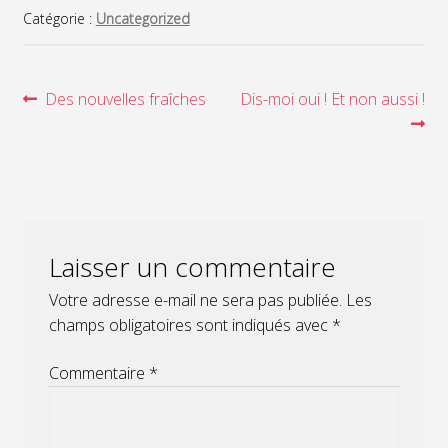
Catégorie :
Uncategorized
Navigation
Article
Article
Des nouvelles fraîches
Dis-moi oui ! Et non aussi !
précédent :
suivant :
de
l’article
Laisser un commentaire
Votre adresse e-mail ne sera pas publiée.
Les
champs obligatoires sont indiqués avec
*
Commentaire
*