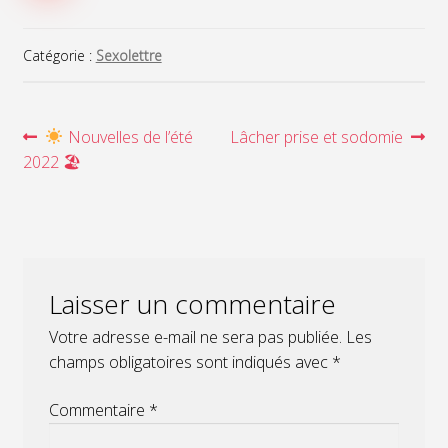
Catégorie :
Sexolettre
Navigation
Article
Article
Nouvelles de l’été
Lâcher prise et sodomie
précédent :
suivant :
2022 🏖
de
l’article
Laisser un commentaire
Votre adresse e-mail ne sera pas publiée.
Les
champs obligatoires sont indiqués avec
*
Commentaire
*