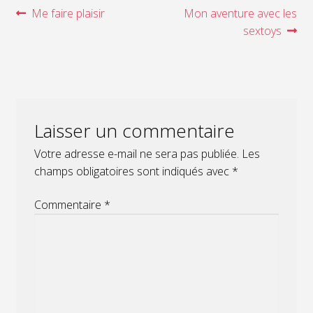
Navigation
Article
Article
Me faire plaisir
Mon aventure avec les
précédent :
suivant :
sextoys
de
l’article
Laisser un commentaire
Votre adresse e-mail ne sera pas publiée.
Les
champs obligatoires sont indiqués avec
*
Commentaire
*