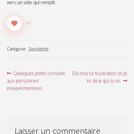
vers un vide qui remplit.
+1
Catégorie :
Sexolettre
Navigation
Article
Article
Quelques petits conseils
Dis-moi ta frustration et je
précédent :
suivant :
aux personnes
te dirai qui tu es
de
inexpérimentées
l’article
Laisser un commentaire