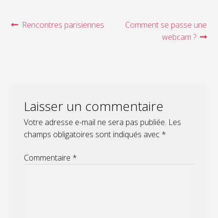
Navigation
Article
Article
Rencontres parisiennes
Comment se passe une
précédent :
suivant :
webcam ?
de
l’article
Laisser un commentaire
Votre adresse e-mail ne sera pas publiée.
Les
champs obligatoires sont indiqués avec
*
Commentaire
*