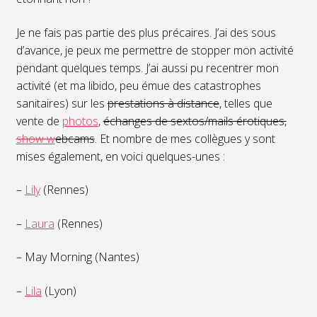
Je ne fais pas partie des plus précaires. J’ai des sous
d’avance, je peux me permettre de stopper mon activité
pendant quelques temps. J’ai aussi pu recentrer mon
activité (et ma libido, peu émue des catastrophes
sanitaires) sur les
prestations à distance
, telles que
vente de
photos
,
échanges de sextos/mails érotiques,
show w
ebcams
. Et nombre de mes collègues y sont
mises également, en voici quelques-unes :
–
Lily
(Rennes)
–
Laura
(Rennes)
– May Morning (Nantes)
–
Lila
(Lyon)